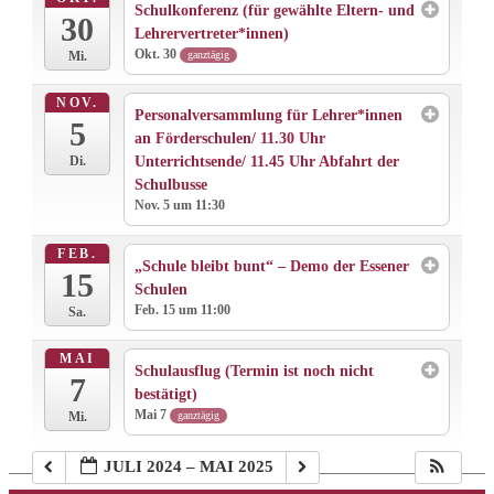
Schulkonferenz (für gewählte Eltern- und
30
Lehrervertreter*innen)
Okt. 30
ganztägig
Mi.
NOV.
Personalversammlung für Lehrer*innen
5
an Förderschulen/ 11.30 Uhr
Unterrichtsende/ 11.45 Uhr Abfahrt der
Di.
Schulbusse
Nov. 5 um 11:30
FEB.
„Schule bleibt bunt“ – Demo der Essener
15
Schulen
Feb. 15 um 11:00
Sa.
MAI
Schulausflug (Termin ist noch nicht
7
bestätigt)
Mai 7
ganztägig
Mi.
JULI 2024 – MAI 2025