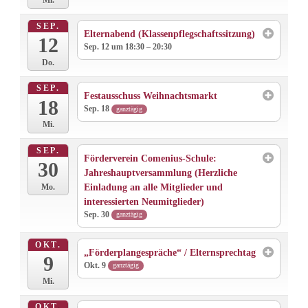
Mi.
SEP.
Elternabend (Klassenpflegschaftssitzung)
12
Sep. 12 um 18:30 – 20:30
Do.
SEP.
Festausschuss Weihnachtsmarkt
18
Sep. 18
ganztägig
Mi.
SEP.
Förderverein Comenius-Schule:
30
Jahreshauptversammlung (Herzliche
Einladung an alle Mitglieder und
Mo.
interessierten Neumitglieder)
Sep. 30
ganztägig
OKT.
„Förderplangespräche“ / Elternsprechtag
9
Okt. 9
ganztägig
Mi.
OKT.