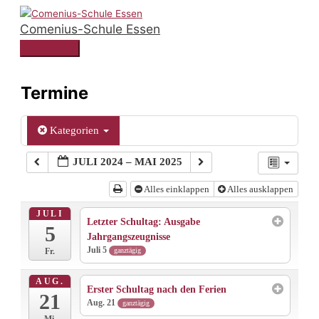
Zum
Comenius-Schule Essen
Inhalt
springen
Hauptmenü
Termine
Kategorien
JULI 2024 – MAI 2025
Alles einklappen
Alles ausklappen
JULI
Letzter Schultag: Ausgabe
5
Jahrgangszeugnisse
Juli 5
ganztägig
Fr.
AUG.
Erster Schultag nach den Ferien
21
Aug. 21
ganztägig