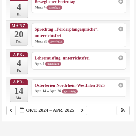
Beweglicher Ferientag
4
März 4
ganztägig
Di.
MÄRZ
Sprechtag „Förderplangespräche“,
20
unterrichtsfrei
März 20
ganztägig
Do.
APR.
Lehrerausflug, unterrichtsfrei
4
Apr. 4
ganztägig
Fr.
APR.
Osterferien Nordrhein-Westfalen 2025
14
Apr. 14 – Apr. 26
ganztägig
Mo.
OKT. 2024 – APR. 2025