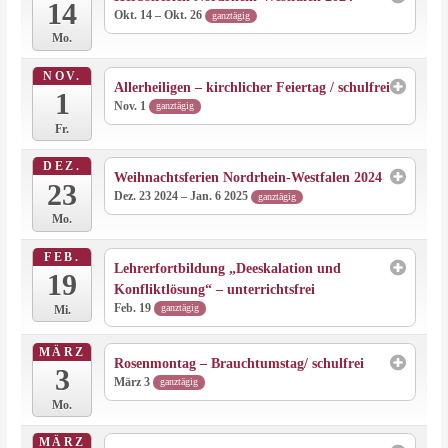
14
Okt. 14 – Okt. 26
ganztägig
Mo.
NOV.
Allerheiligen – kirchlicher Feiertag / schulfrei
1
Nov. 1
ganztägig
Fr.
DEZ.
Weihnachtsferien Nordrhein-Westfalen 2024
23
Dez. 23 2024 – Jan. 6 2025
ganztägig
Mo.
FEB.
Lehrerfortbildung „Deeskalation und
19
Konfliktlösung“ – unterrichtsfrei
Feb. 19
ganztägig
Mi.
MÄRZ
Rosenmontag – Brauchtumstag/ schulfrei
3
März 3
ganztägig
Mo.
MÄRZ