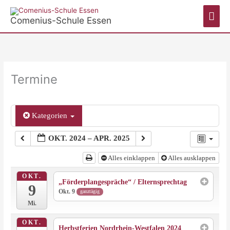
Zum
Hau
Inhalt
Comenius-Schule Essen
springen
Termine
Kategorien
OKT. 2024 – APR. 2025
Alles einklappen
Alles ausklappen
OKT.
„Förderplangespräche“ / Elternsprechtag
9
Okt. 9
ganztägig
Mi.
OKT.
Herbstferien Nordrhein-Westfalen 2024