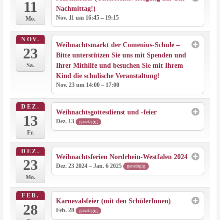
11
Nachmittag!)
Nov. 11 um 16:45 – 19:15
Mo.
NOV.
Weihnachtsmarkt der Comenius-Schule –
23
Bitte unterstützen Sie uns mit Spenden und
Ihrer Mithilfe und besuchen Sie mit Ihrem
Sa.
Kind die schulische Veranstaltung!
Nov. 23 um 14:00 – 17:00
DEZ.
Weihnachtsgottesdienst und -feier
13
Dez. 13
ganztägig
Fr.
DEZ.
Weihnachtsferien Nordrhein-Westfalen 2024
23
Dez. 23 2024 – Jan. 6 2025
ganztägig
Mo.
FEB.
Karnevalsfeier (mit den SchülerInnen)
28
Feb. 28
ganztägig