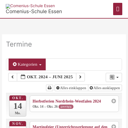
Zum
Hau
Inhalt
Comenius-Schule Essen
springen
Termine
Kategorien
OKT. 2024 – JUNI 2025
Alles einklappen
Alles ausklappen
OKT.
Herbstferien Nordrhein-Westfalen 2024
14
Okt. 14 – Okt. 26
ganztägig
Mo.
NOV.
Martinsfeier (Unterrichtsverlegung auf den