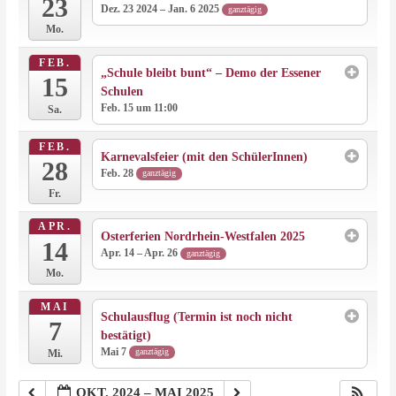
23
Dez. 23 2024 – Jan. 6 2025
ganztägig
Mo.
FEB.
„Schule bleibt bunt“ – Demo der Essener
15
Schulen
Feb. 15 um 11:00
Sa.
FEB.
Karnevalsfeier (mit den SchülerInnen)
28
Feb. 28
ganztägig
Fr.
APR.
Osterferien Nordrhein-Westfalen 2025
14
Apr. 14 – Apr. 26
ganztägig
Mo.
MAI
Schulausflug (Termin ist noch nicht
7
bestätigt)
Mai 7
ganztägig
Mi.
OKT. 2024 – MAI 2025