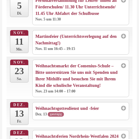
Personalversammlung für Lehrer*innen an
5
Förderschulen/ 11.30 Uhr Unterrichtsende/
11.45 Uhr Abfahrt der Schulbusse
Di.
Nov. 5 um 11:30
NOV.
Martinsfeier (Unterrichtsverlegung auf den
11
Nachmittag!)
Nov. 11 um 16:45 – 19:15
Mo.
NOV.
Weihnachtsmarkt der Comenius-Schule –
23
Bitte unterstützen Sie uns mit Spenden und
Ihrer Mithilfe und besuchen Sie mit Ihrem
Sa.
Kind die schulische Veranstaltung!
Nov. 23 um 14:00 – 17:00
DEZ.
Weihnachtsgottesdienst und -feier
13
Dez. 13
ganztägig
Fr.
DEZ.
Weihnachtsferien Nordrhein-Westfalen 2024