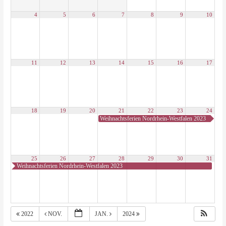
4
5
6
7
8
9
10
11
12
13
14
15
16
17
18
19
20
21
22
23
24
Weihnachtsferien Nordrhein-Westfalen 2023
25
26
27
28
29
30
31
Weihnachtsferien Nordrhein-Westfalen 2023
2022
NOV.
JAN.
2024