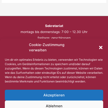
Sekretariat
montags bis donnerstags: 7:00 – 12.30 Uhr
freitags: geschlossen
Cookie-Zustimmung
Telefon: 0201 – 57 17 430
verwalten
Fax: 0201 – 57 17 431
Um dir ein optimales Erlebnis zu bieten, verwenden wir Technologien wie
Cookies, um Geräteinformationen zu speichern und/oder darauf
Bitte nutzen Sie außerhalb der Öffnungszeiten den
zuzugreifen. Wenn du diesen Technologien zustimmst, können wir Daten
wie das Surfverhalten oder eindeutige IDs auf dieser Website verarbeiten.
Anrufbeantworter.
Wenn du deine Zustimmung nicht erteilst oder zurückziehst, können
bestimmte Merkmale und Funktionen beeinträchtigt werden.
Copyright © 2023 Comenius Schule Essen
Akzeptieren
Impressum
Ablehnen
Datenschutz