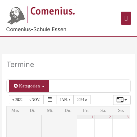
Zum
Inhalt
Hau
springen
Comenius-Schule Essen
Termine
Kategorien
2022
NOV.
JAN.
2024
Mo.
Di.
Mi.
Do.
Fr.
Sa.
So.
1
2
3