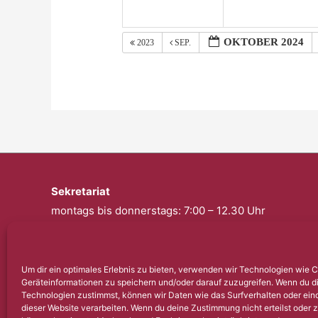
OKTOBER 2024
2023
SEP.
Sekretariat
montags bis donnerstags: 7:00 – 12.30 Uhr
freitags: geschlossen
Telefon: 0201 – 57 17 430
Um dir ein optimales Erlebnis zu bieten, verwenden wir Technologien wie 
Geräteinformationen zu speichern und/oder darauf zuzugreifen. Wenn du d
Fax: 0201 – 57 17 431
Technologien zustimmst, können wir Daten wie das Surfverhalten oder eind
dieser Website verarbeiten. Wenn du deine Zustimmung nicht erteilst oder 