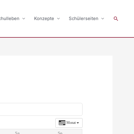
Suchen
chulleben
Konzepte
Schülerseiten
Monat
Sa.
So.