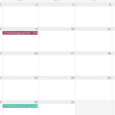
1
2
3
4
8
9
10
11
„Förderplangespräche“ / Elternsprechtag
5
16
17
18
2
23
24
25
9
30
31
Schulkonferenz (für gewählte Eltern- und Lehrervertreter*innen)