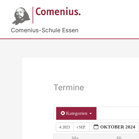
Zum
Inhalt
springen
Comenius-Schule Essen
Termine
Kategorien
OKTOBER 2024
2023
SEP.
Mo.
Di.