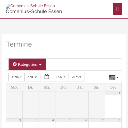
Zum
Hau
Inhalt
Comenius-Schule Essen
springen
Termine
Kategorien
2023
NOV.
JAN.
2025
Mo.
Di.
Mi.
Do.
Fr.
Sa.
So.
1
2
3
4
5
6
7
8