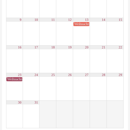
9
10
11
12
13
14
15
Weihnachtsgottesdienst und -feier
16
17
18
19
20
21
22
23
24
25
26
27
28
29
Weihnachtsferien Nordrhein-Westfalen 2024
30
31