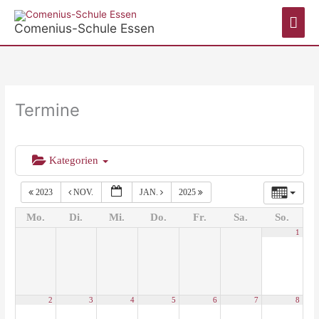
Zum
Hau
Inhalt
Comenius-Schule Essen
springen
Termine
Kategorien
2023
NOV.
JAN.
2025
Mo.
Di.
Mi.
Do.
Fr.
Sa.
So.
1
2
3
4
5
6
7
8