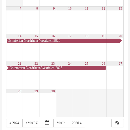
7
8
9
10
11
12
13
14
15
16
17
18
19
20
Osterferien Nordrhein-Westfalen 2025
21
22
23
24
25
26
27
Osterferien Nordrhein-Westfalen 2025
28
29
30
2024
MÄRZ
MAI
2026