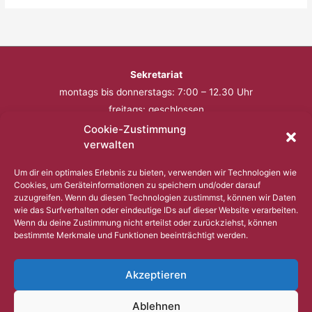
Sekretariat
montags bis donnerstags: 7:00 – 12.30 Uhr
freitags: geschlossen
Cookie-Zustimmung
Telefon: 0201 – 57 17 430
verwalten
Fax: 0201 – 57 17 431
Um dir ein optimales Erlebnis zu bieten, verwenden wir Technologien wie
Cookies, um Geräteinformationen zu speichern und/oder darauf
Bitte nutzen Sie außerhalb der Öffnungszeiten den
zuzugreifen. Wenn du diesen Technologien zustimmst, können wir Daten
wie das Surfverhalten oder eindeutige IDs auf dieser Website verarbeiten.
Anrufbeantworter.
Wenn du deine Zustimmung nicht erteilst oder zurückziehst, können
bestimmte Merkmale und Funktionen beeinträchtigt werden.
Copyright © 2023 Comenius Schule Essen
Akzeptieren
Impressum
Ablehnen
Datenschutz