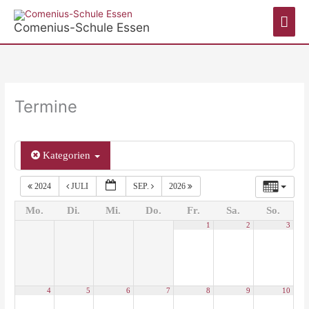
Zum
Hau
Inhalt
Comenius-Schule Essen
springen
Termine
Kategorien
2024
JULI
SEP.
2026
Mo.
Di.
Mi.
Do.
Fr.
Sa.
So.
1
2
3
4
5
6
7
8
9
10