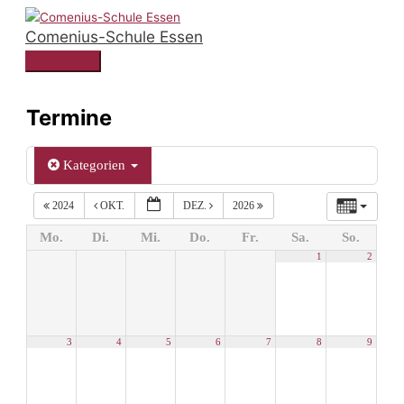
Zum
Comenius-Schule Essen
Inhalt
springen
Hauptmenü
Termine
Kategorien
2024
OKT.
DEZ.
2026
Mo.
Di.
Mi.
Do.
Fr.
Sa.
So.
1
2
3
4
5
6
7
8
9