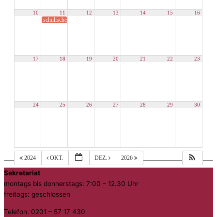
10
11
12
13
14
15
16
schulische Martinsfeier (während der regulären Unterrichtszeit)
17
18
19
20
21
22
23
24
25
26
27
28
29
30
2024
OKT.
DEZ.
2026
Sekretariat
montags bis donnerstags: 7:00 – 12.30 Uhr
freitags: geschlossen
Telefon: 0201 – 57 17 430