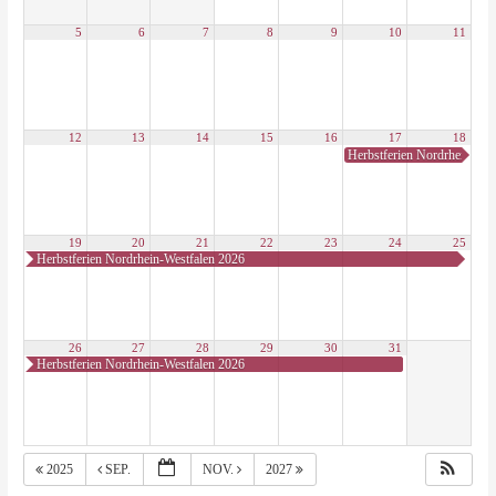
5
6
7
8
9
10
11
12
13
14
15
16
17
18
Herbstferien Nordrhein-Wes
19
20
21
22
23
24
25
Herbstferien Nordrhein-Westfalen 2026
26
27
28
29
30
31
Herbstferien Nordrhein-Westfalen 2026
2025
SEP.
NOV.
2027