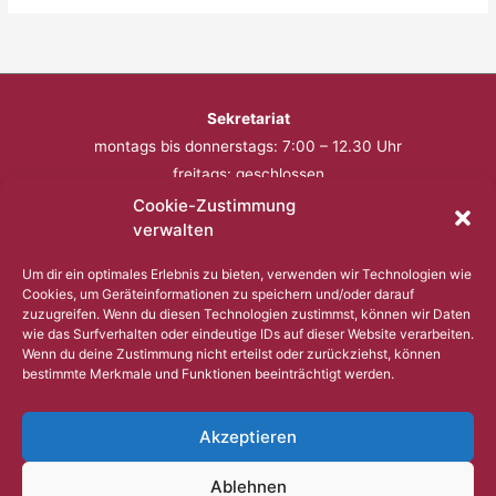
Sekretariat
montags bis donnerstags: 7:00 – 12.30 Uhr
freitags: geschlossen
Cookie-Zustimmung
Telefon: 0201 – 57 17 430
verwalten
Fax: 0201 – 57 17 431
Um dir ein optimales Erlebnis zu bieten, verwenden wir Technologien wie
Cookies, um Geräteinformationen zu speichern und/oder darauf
Bitte nutzen Sie außerhalb der Öffnungszeiten den
zuzugreifen. Wenn du diesen Technologien zustimmst, können wir Daten
wie das Surfverhalten oder eindeutige IDs auf dieser Website verarbeiten.
Anrufbeantworter.
Wenn du deine Zustimmung nicht erteilst oder zurückziehst, können
bestimmte Merkmale und Funktionen beeinträchtigt werden.
Copyright © 2023 Comenius Schule Essen
Akzeptieren
Impressum
Ablehnen
Datenschutz