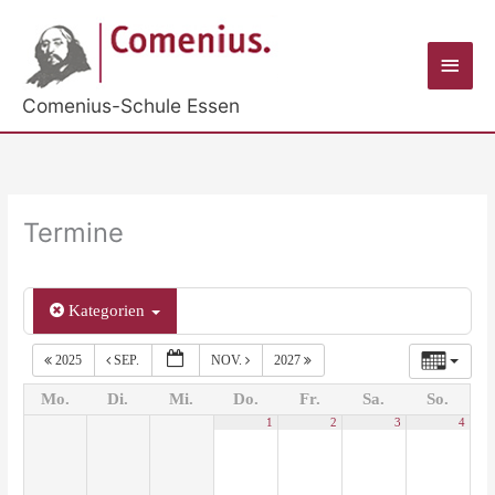
Zum
Inhalt
Haup
springen
Comenius-Schule Essen
Termine
Kategorien
2025
SEP.
NOV.
2027
Mo.
Di.
Mi.
Do.
Fr.
Sa.
So.
1
2
3
4