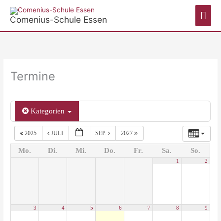
Zum
Hau
Inhalt
Comenius-Schule Essen
springen
Termine
Kategorien
2025
JULI
SEP.
2027
Mo.
Di.
Mi.
Do.
Fr.
Sa.
So.
1
2
3
4
5
6
7
8
9