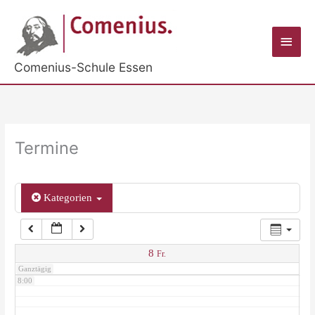
Zum
Inhalt
2:00
Haup
springen
Comenius-Schule Essen
3:00
4:00
Termine
5:00
Kategorien
6:00
7:00
8
Fr.
Ganztägig
8:00