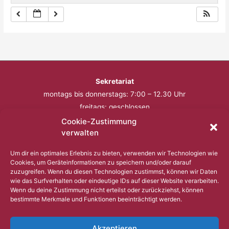
Sekretariat
montags bis donnerstags: 7:00 – 12.30 Uhr
freitags: geschlossen
Cookie-Zustimmung
Telefon: 0201 – 57 17 430
verwalten
Fax: 0201 – 57 17 431
Um dir ein optimales Erlebnis zu bieten, verwenden wir Technologien wie
Cookies, um Geräteinformationen zu speichern und/oder darauf
Bitte nutzen Sie außerhalb der Öffnungszeiten den
zuzugreifen. Wenn du diesen Technologien zustimmst, können wir Daten
wie das Surfverhalten oder eindeutige IDs auf dieser Website verarbeiten.
Anrufbeantworter.
Wenn du deine Zustimmung nicht erteilst oder zurückziehst, können
bestimmte Merkmale und Funktionen beeinträchtigt werden.
Copyright © 2023 Comenius Schule Essen
Akzeptieren