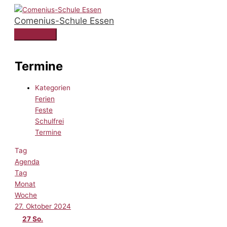
Zum
Comenius-Schule Essen
Inhalt
springen
Hauptmenü
Termine
Kategorien
Ferien
Feste
Schulfrei
Termine
Tag
Agenda
Tag
Monat
Woche
27. Oktober 2024
27
So.