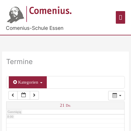
Zum
Inhalt
2:00
Hau
springen
Comenius-Schule Essen
3:00
4:00
Termine
5:00
Kategorien
6:00
7:00
21
Do.
Ganztägig
8:00