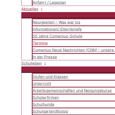
Anfahrt / Lageplan
Aktuelles
Neuigkeiten – Was war los
Informationen/ Elternbriefe
50 Jahre Comenius-Schule
Termine
Comenius Neue Nachrichten (CNN) – unsere 
In der Presse
Schulleben
Stufen und Klassen
Unterricht
Arbeitsgemeinschaften und Neigungskurse
Schülerfirmen
Schulhunde
Schulgarten/Biotop