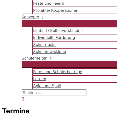
Feste und Feiern
Projekte/ Kooperationen
Konzepte
Leitbild / Selbstverständnis
Individuelle Förderung
Schulregeln
Schulentwicklung
Schülerseiten
Fotos und Schülerbeiträge
Lernen
Spiel und Spaß
Suchen
nach:
Suchen
Termine