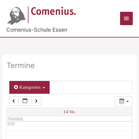
Zum
Inhalt
2:00
Haup
springen
Comenius-Schule Essen
3:00
4:00
Termine
5:00
Kategorien
6:00
7:00
14
Mo.
Ganztägig
8:00