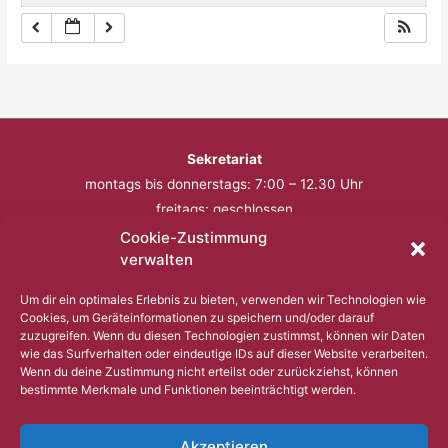
Sekretariat
montags bis donnerstags: 7:00 – 12.30 Uhr
freitags: geschlossen
Cookie-Zustimmung
Telefon: 0201 – 57 17 430
verwalten
Fax: 0201 – 57 17 431
Um dir ein optimales Erlebnis zu bieten, verwenden wir Technologien wie
Cookies, um Geräteinformationen zu speichern und/oder darauf
Bitte nutzen Sie außerhalb der Öffnungszeiten den
zuzugreifen. Wenn du diesen Technologien zustimmst, können wir Daten
wie das Surfverhalten oder eindeutige IDs auf dieser Website verarbeiten.
Anrufbeantworter.
Wenn du deine Zustimmung nicht erteilst oder zurückziehst, können
bestimmte Merkmale und Funktionen beeinträchtigt werden.
Copyright © 2023 Comenius Schule Essen
Akzeptieren