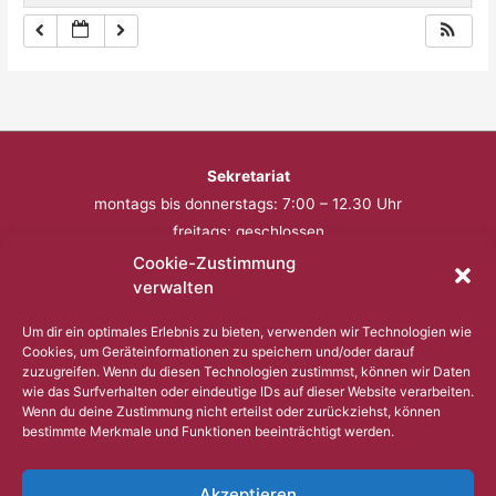
Sekretariat
montags bis donnerstags: 7:00 – 12.30 Uhr
freitags: geschlossen
Cookie-Zustimmung
Telefon: 0201 – 57 17 430
verwalten
Fax: 0201 – 57 17 431
Um dir ein optimales Erlebnis zu bieten, verwenden wir Technologien wie
Cookies, um Geräteinformationen zu speichern und/oder darauf
Bitte nutzen Sie außerhalb der Öffnungszeiten den
zuzugreifen. Wenn du diesen Technologien zustimmst, können wir Daten
wie das Surfverhalten oder eindeutige IDs auf dieser Website verarbeiten.
Anrufbeantworter.
Wenn du deine Zustimmung nicht erteilst oder zurückziehst, können
bestimmte Merkmale und Funktionen beeinträchtigt werden.
Copyright © 2023 Comenius Schule Essen
Akzeptieren