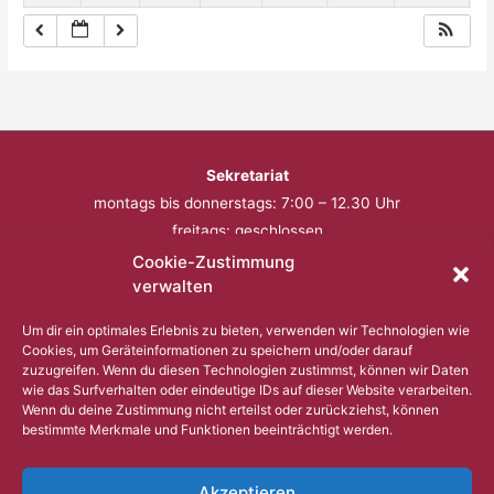
Sekretariat
montags bis donnerstags: 7:00 – 12.30 Uhr
freitags: geschlossen
Cookie-Zustimmung
Telefon: 0201 – 57 17 430
verwalten
Fax: 0201 – 57 17 431
Um dir ein optimales Erlebnis zu bieten, verwenden wir Technologien wie
Cookies, um Geräteinformationen zu speichern und/oder darauf
Bitte nutzen Sie außerhalb der Öffnungszeiten den
zuzugreifen. Wenn du diesen Technologien zustimmst, können wir Daten
wie das Surfverhalten oder eindeutige IDs auf dieser Website verarbeiten.
Anrufbeantworter.
Wenn du deine Zustimmung nicht erteilst oder zurückziehst, können
bestimmte Merkmale und Funktionen beeinträchtigt werden.
Copyright © 2023 Comenius Schule Essen
Akzeptieren