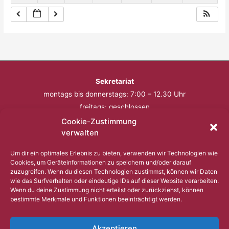
Sekretariat
montags bis donnerstags: 7:00 – 12.30 Uhr
freitags: geschlossen
Cookie-Zustimmung
Telefon: 0201 – 57 17 430
verwalten
Fax: 0201 – 57 17 431
Um dir ein optimales Erlebnis zu bieten, verwenden wir Technologien wie
Cookies, um Geräteinformationen zu speichern und/oder darauf
Bitte nutzen Sie außerhalb der Öffnungszeiten den
zuzugreifen. Wenn du diesen Technologien zustimmst, können wir Daten
wie das Surfverhalten oder eindeutige IDs auf dieser Website verarbeiten.
Anrufbeantworter.
Wenn du deine Zustimmung nicht erteilst oder zurückziehst, können
bestimmte Merkmale und Funktionen beeinträchtigt werden.
Copyright © 2023 Comenius Schule Essen
Akzeptieren