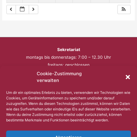
Sekretariat
montags bis donnerstags: 7:00 – 12.30 Uhr
freitags: geschlossen
Cookie-Zustimmung
Telefon: 0201 – 57 17 430
verwalten
Fax: 0201 – 57 17 431
Um dir ein optimales Erlebnis zu bieten, verwenden wir Technologien wie
Cookies, um Geräteinformationen zu speichern und/oder darauf
Bitte nutzen Sie außerhalb der Öffnungszeiten den
zuzugreifen. Wenn du diesen Technologien zustimmst, können wir Daten
wie das Surfverhalten oder eindeutige IDs auf dieser Website verarbeiten.
Anrufbeantworter.
Wenn du deine Zustimmung nicht erteilst oder zurückziehst, können
bestimmte Merkmale und Funktionen beeinträchtigt werden.
Copyright © 2023 Comenius Schule Essen