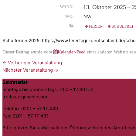
13. Oktober 2025 – 
WANN:
NW
WO:
FERIEN
SCHULFREI
Schulferien 2025: https://www.feiertage-deutschland.de/schu
Dieser Beitrag wurde vom
Kalender-Feed
einer anderen Website repl
←
Vorheriger Veranstaltung
Nächster Veranstaltung
→
Sekretariat
montags bis donnerstags: 7:00 – 12.30 Uhr
freitags: geschlossen
Telefon: 0201 – 57 17 430
Fax: 0201 – 57 17 431
Bitte nutzen Sie außerhalb der Öffnungszeiten den Anrufbean