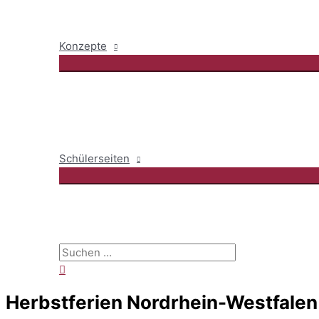
Konzepte
Schülerseiten
Suchen
nach:
Suchen
Herbstferien Nordrhein-Westfale