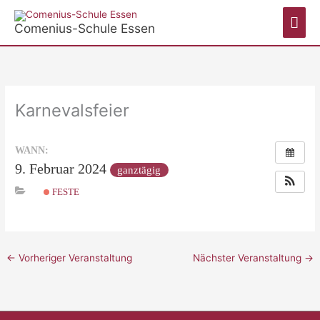
Zum
Hau
Inhalt
Comenius-Schule Essen
springen
Karnevalsfeier
WANN:
9. Februar 2024
ganztägig
FESTE
←
Vorheriger Veranstaltung
Nächster Veranstaltung
→