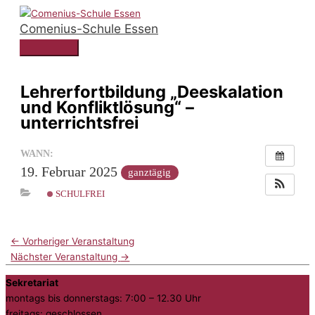
Zum
Comenius-Schule Essen
Inhalt
springen
Hauptmenü
Lehrerfortbildung „Deeskalation
und Konfliktlösung“ –
unterrichtsfrei
WANN:
19. Februar 2025
ganztägig
SCHULFREI
←
Vorheriger Veranstaltung
Nächster Veranstaltung
→
Sekretariat
montags bis donnerstags: 7:00 – 12.30 Uhr
freitags: geschlossen