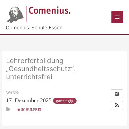
Zum
Inhalt
Haup
springen
Comenius-Schule Essen
Lehrerfortbildung
„Gesundheitsschutz“,
unterrichtsfrei
WANN:
17. Dezember 2025
ganztägig
SCHULFREI