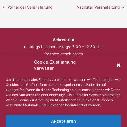
←
Vorheriger Veranstaltung
Nächster Veranstaltung
→
Sekretariat
montags bis donnerstags: 7:00 – 12.30 Uhr
freitags: geschlossen
Cookie-Zustimmung
Telefon: 0201 – 57 17 430
verwalten
Fax: 0201 – 57 17 431
Um dir ein optimales Erlebnis zu bieten, verwenden wir Technologien wie
Cookies, um Geräteinformationen zu speichern und/oder darauf
Bitte nutzen Sie außerhalb der Öffnungszeiten den
zuzugreifen. Wenn du diesen Technologien zustimmst, können wir Daten
wie das Surfverhalten oder eindeutige IDs auf dieser Website verarbeiten.
Anrufbeantworter.
Wenn du deine Zustimmung nicht erteilst oder zurückziehst, können
bestimmte Merkmale und Funktionen beeinträchtigt werden.
Copyright © 2023 Comenius Schule Essen
Akzeptieren