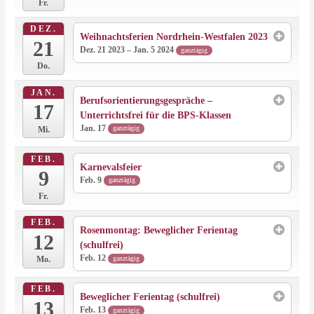
Fr.
DEZ.
Weihnachtsferien Nordrhein-Westfalen 2023
21
Dez. 21 2023 – Jan. 5 2024
ganztägig
Do.
JAN.
Berufsorientierungsgespräche –
17
Unterrichtsfrei für die BPS-Klassen
Jan. 17
ganztägig
Mi.
FEB.
Karnevalsfeier
9
Feb. 9
ganztägig
Fr.
FEB.
Rosenmontag: Beweglicher Ferientag
12
(schulfrei)
Feb. 12
ganztägig
Mo.
FEB.
Beweglicher Ferientag (schulfrei)
13
Feb. 13
ganztägig