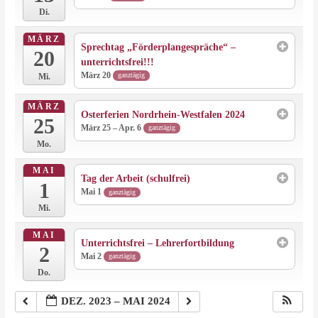
Di.
MÄRZ
Sprechtag „Förderplangespräche“ –
20
unterrichtsfrei!!!
März 20
ganztägig
Mi.
MÄRZ
Osterferien Nordrhein-Westfalen 2024
25
März 25 – Apr. 6
ganztägig
Mo.
MAI
Tag der Arbeit (schulfrei)
1
Mai 1
ganztägig
Mi.
MAI
Unterrichtsfrei – Lehrerfortbildung
2
Mai 2
ganztägig
Do.
DEZ. 2023 – MAI 2024