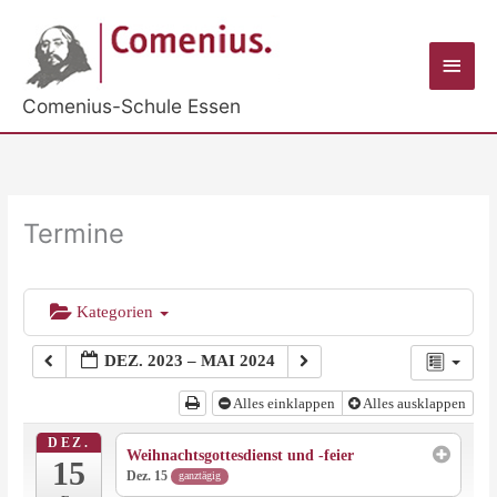
Zum
Inhalt
Haup
springen
Comenius-Schule Essen
Termine
Kategorien
DEZ. 2023 – MAI 2024
Alles einklappen
Alles ausklappen
DEZ.
Weihnachtsgottesdienst und -feier
15
Dez. 15
ganztägig