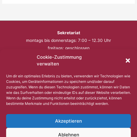
Sekretariat
montags bis donnerstags: 7:00 – 12.30 Uhr
freitags: geschlossen
Cookie-Zustimmung
Telefon: 0201 – 57 17 430
verwalten
Fax: 0201 – 57 17 431
Um dir ein optimales Erlebnis zu bieten, verwenden wir Technologien wie
Cookies, um Geräteinformationen zu speichern und/oder darauf
Bitte nutzen Sie außerhalb der Öffnungszeiten den
zuzugreifen. Wenn du diesen Technologien zustimmst, können wir Daten
wie das Surfverhalten oder eindeutige IDs auf dieser Website verarbeiten.
Anrufbeantworter.
Wenn du deine Zustimmung nicht erteilst oder zurückziehst, können
bestimmte Merkmale und Funktionen beeinträchtigt werden.
Copyright © 2023 Comenius Schule Essen
Akzeptieren
Impressum
Ablehnen
Datenschutz