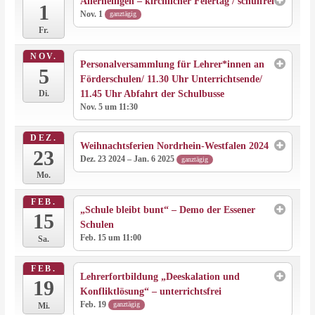
Allerheiligen – kirchlicher Feiertag / schulfrei
1
Nov. 1
ganztägig
Fr.
NOV.
Personalversammlung für Lehrer*innen an
5
Förderschulen/ 11.30 Uhr Unterrichtsende/
11.45 Uhr Abfahrt der Schulbusse
Di.
Nov. 5 um 11:30
DEZ.
Weihnachtsferien Nordrhein-Westfalen 2024
23
Dez. 23 2024 – Jan. 6 2025
ganztägig
Mo.
FEB.
„Schule bleibt bunt“ – Demo der Essener
15
Schulen
Feb. 15 um 11:00
Sa.
FEB.
Lehrerfortbildung „Deeskalation und
19
Konfliktlösung“ – unterrichtsfrei
Feb. 19
ganztägig
Mi.