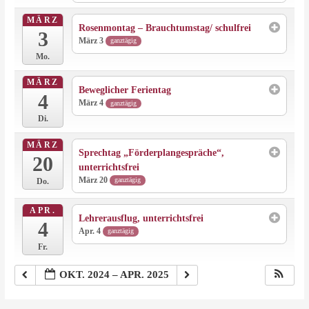
MÄRZ
Rosenmontag – Brauchtumstag/ schulfrei
3
März 3
ganztägig
Mo.
MÄRZ
Beweglicher Ferientag
4
März 4
ganztägig
Di.
MÄRZ
Sprechtag „Förderplangespräche“,
20
unterrichtsfrei
März 20
ganztägig
Do.
APR.
Lehrerausflug, unterrichtsfrei
4
Apr. 4
ganztägig
Fr.
OKT. 2024 – APR. 2025