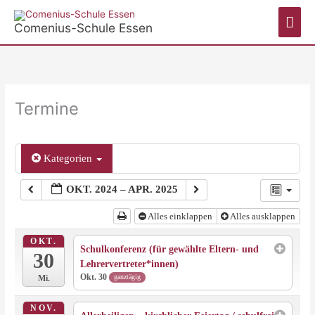
Zum
Hau
Inhalt
Comenius-Schule Essen
springen
Termine
Kategorien
OKT. 2024 – APR. 2025
Alles einklappen
Alles ausklappen
OKT.
Schulkonferenz (für gewählte Eltern- und
30
Lehrervertreter*innen)
Okt. 30
ganztägig
Mi.
NOV.