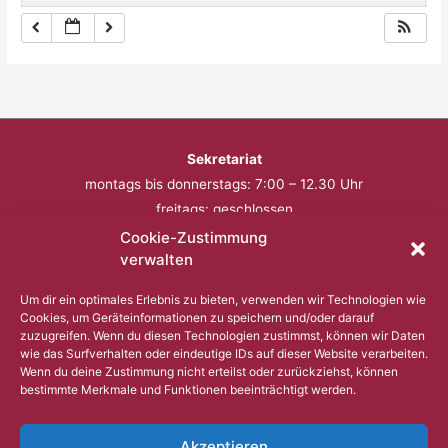
Sekretariat
montags bis donnerstags: 7:00 – 12.30 Uhr
freitags: geschlossen
Cookie-Zustimmung
Telefon: 0201 – 57 17 430
verwalten
Fax: 0201 – 57 17 431
Um dir ein optimales Erlebnis zu bieten, verwenden wir Technologien wie
Cookies, um Geräteinformationen zu speichern und/oder darauf
Bitte nutzen Sie außerhalb der Öffnungszeiten den
zuzugreifen. Wenn du diesen Technologien zustimmst, können wir Daten
wie das Surfverhalten oder eindeutige IDs auf dieser Website verarbeiten.
Anrufbeantworter.
Wenn du deine Zustimmung nicht erteilst oder zurückziehst, können
bestimmte Merkmale und Funktionen beeinträchtigt werden.
Copyright © 2023 Comenius Schule Essen
Akzeptieren