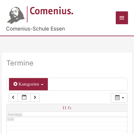
Zum
Inhalt
2:00
Haup
springen
Comenius-Schule Essen
3:00
4:00
Termine
5:00
Kategorien
6:00
7:00
11
Fr.
Ganztägig
8:00