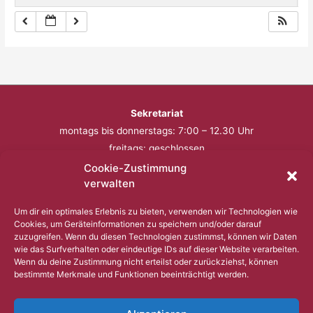
Sekretariat
montags bis donnerstags: 7:00 – 12.30 Uhr
freitags: geschlossen
Cookie-Zustimmung
Telefon: 0201 – 57 17 430
verwalten
Fax: 0201 – 57 17 431
Um dir ein optimales Erlebnis zu bieten, verwenden wir Technologien wie
Cookies, um Geräteinformationen zu speichern und/oder darauf
Bitte nutzen Sie außerhalb der Öffnungszeiten den
zuzugreifen. Wenn du diesen Technologien zustimmst, können wir Daten
wie das Surfverhalten oder eindeutige IDs auf dieser Website verarbeiten.
Anrufbeantworter.
Wenn du deine Zustimmung nicht erteilst oder zurückziehst, können
bestimmte Merkmale und Funktionen beeinträchtigt werden.
Copyright © 2023 Comenius Schule Essen