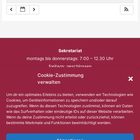
Sekretariat
montags bis donnerstags: 7:00 – 12.30 Uhr
freitags: geschlossen
Cookie-Zustimmung
Telefon: 0201 – 57 17 430
verwalten
Fax: 0201 – 57 17 431
Um dir ein optimales Erlebnis zu bieten, verwenden wir Technologien wie
Cookies, um Geräteinformationen zu speichern und/oder darauf
Bitte nutzen Sie außerhalb der Öffnungszeiten den
zuzugreifen. Wenn du diesen Technologien zustimmst, können wir Daten
wie das Surfverhalten oder eindeutige IDs auf dieser Website verarbeiten.
Anrufbeantworter.
Wenn du deine Zustimmung nicht erteilst oder zurückziehst, können
bestimmte Merkmale und Funktionen beeinträchtigt werden.
Copyright © 2023 Comenius Schule Essen