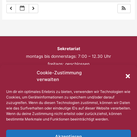
Sekretariat
montags bis donnerstags: 7:00 – 12.30 Uhr
freitags: geschlossen
Cookie-Zustimmung
Telefon: 0201 – 57 17 430
verwalten
Fax: 0201 – 57 17 431
Um dir ein optimales Erlebnis zu bieten, verwenden wir Technologien wie
Cookies, um Geräteinformationen zu speichern und/oder darauf
Bitte nutzen Sie außerhalb der Öffnungszeiten den
zuzugreifen. Wenn du diesen Technologien zustimmst, können wir Daten
wie das Surfverhalten oder eindeutige IDs auf dieser Website verarbeiten.
Anrufbeantworter.
Wenn du deine Zustimmung nicht erteilst oder zurückziehst, können
bestimmte Merkmale und Funktionen beeinträchtigt werden.
Copyright © 2023 Comenius Schule Essen
Akzeptieren