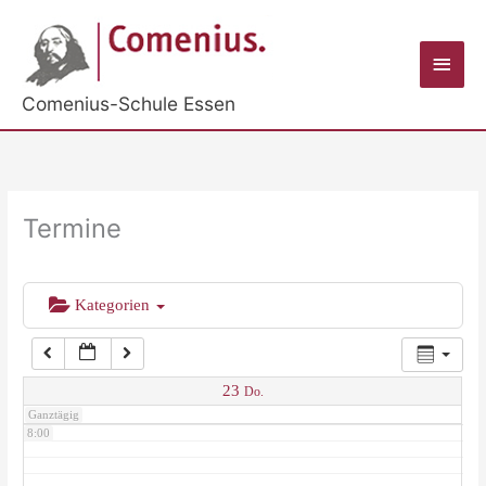
Zum
Inhalt
2:00
Haup
springen
Comenius-Schule Essen
3:00
4:00
Termine
5:00
Kategorien
6:00
7:00
23
Do.
Ganztägig
8:00