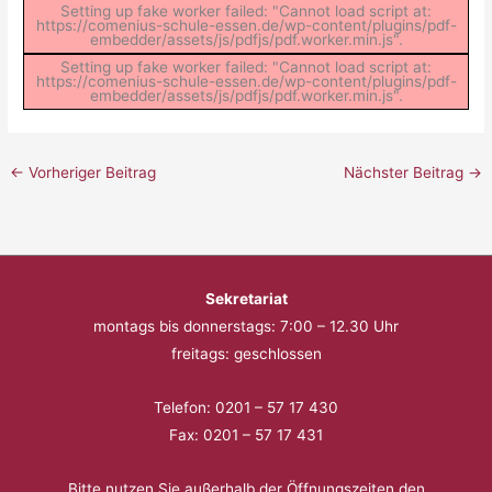
Setting up fake worker failed: "Cannot load script at:
https://comenius-schule-essen.de/wp-content/plugins/pdf-
embedder/assets/js/pdfjs/pdf.worker.min.js".
Setting up fake worker failed: "Cannot load script at:
https://comenius-schule-essen.de/wp-content/plugins/pdf-
embedder/assets/js/pdfjs/pdf.worker.min.js".
←
Vorheriger Beitrag
Nächster Beitrag
→
Sekretariat
montags bis donnerstags: 7:00 – 12.30 Uhr
freitags: geschlossen
Telefon: 0201 – 57 17 430
Fax: 0201 – 57 17 431
Bitte nutzen Sie außerhalb der Öffnungszeiten den