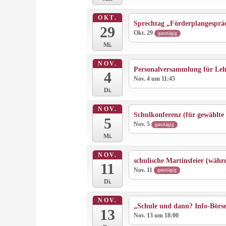
OKT.
Sprechtag „Förderplangespräch
29
Okt. 29
ganztägig
Mi.
NOV.
Personalversammlung für Lehr
4
Nov. 4 um 11:45
Di.
NOV.
Schulkonferenz (für gewählte 
5
Nov. 5
ganztägig
Mi.
NOV.
schulische Martinsfeier (währ
11
Nov. 11
ganztägig
Di.
NOV.
„Schule und dann? Info-Börse
13
Nov. 13 um 18:00