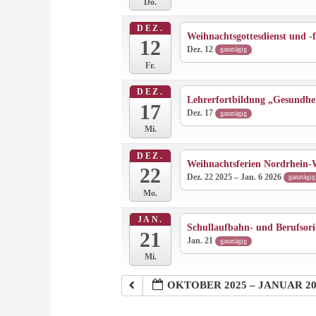
Do.
DEZ.
Weihnachtsgottesdienst und -f
12
Dez. 12
ganztägig
Fr.
DEZ.
Lehrerfortbildung „Gesundheit
17
Dez. 17
ganztägig
Mi.
DEZ.
Weihnachtsferien Nordrhein-W
22
Dez. 22 2025 – Jan. 6 2026
ganztägig
Mo.
JAN.
Schullaufbahn- und Berufsorie
21
Jan. 21
ganztägig
Mi.
OKTOBER 2025 – JANUAR 20