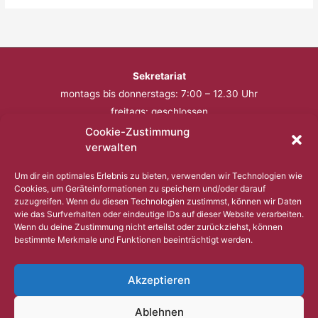
Sekretariat
montags bis donnerstags: 7:00 – 12.30 Uhr
freitags: geschlossen
Cookie-Zustimmung
Telefon: 0201 – 57 17 430
verwalten
Fax: 0201 – 57 17 431
Um dir ein optimales Erlebnis zu bieten, verwenden wir Technologien wie
Cookies, um Geräteinformationen zu speichern und/oder darauf
Bitte nutzen Sie außerhalb der Öffnungszeiten den
zuzugreifen. Wenn du diesen Technologien zustimmst, können wir Daten
wie das Surfverhalten oder eindeutige IDs auf dieser Website verarbeiten.
Anrufbeantworter.
Wenn du deine Zustimmung nicht erteilst oder zurückziehst, können
bestimmte Merkmale und Funktionen beeinträchtigt werden.
Copyright © 2023 Comenius Schule Essen
Akzeptieren
Impressum
Ablehnen
Datenschutz