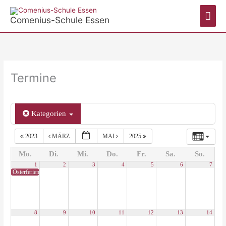
Zum
Hau
Inhalt
Comenius-Schule Essen
springen
Termine
Kategorien
2023
MÄRZ
MAI
2025
Mo.
Di.
Mi.
Do.
Fr.
Sa.
So.
1
2
3
4
5
6
7
Osterferien Nordrhein-Westfalen 2024
8
9
10
11
12
13
14