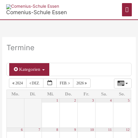
Zum
Hau
Inhalt
Comenius-Schule Essen
springen
Termine
Kategorien
2024
DEZ.
FEB.
2026
Mo.
Di.
Mi.
Do.
Fr.
Sa.
So.
1
2
3
4
5
6
7
8
9
10
11
12