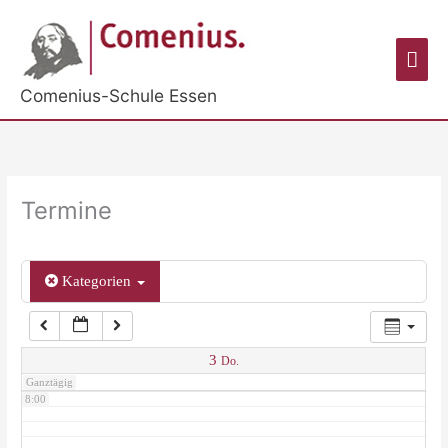
Zum
Inhalt
2:00
Hau
springen
Comenius-Schule Essen
3:00
4:00
Termine
5:00
Kategorien
6:00
7:00
3
Do.
Ganztägig
8:00