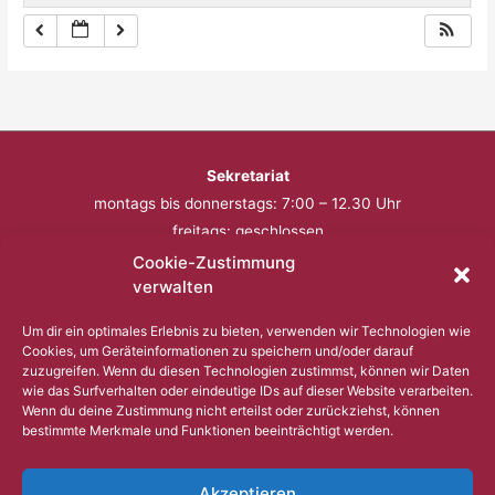
Sekretariat
montags bis donnerstags: 7:00 – 12.30 Uhr
freitags: geschlossen
Cookie-Zustimmung
Telefon: 0201 – 57 17 430
verwalten
Fax: 0201 – 57 17 431
Um dir ein optimales Erlebnis zu bieten, verwenden wir Technologien wie
Cookies, um Geräteinformationen zu speichern und/oder darauf
Bitte nutzen Sie außerhalb der Öffnungszeiten den
zuzugreifen. Wenn du diesen Technologien zustimmst, können wir Daten
wie das Surfverhalten oder eindeutige IDs auf dieser Website verarbeiten.
Anrufbeantworter.
Wenn du deine Zustimmung nicht erteilst oder zurückziehst, können
bestimmte Merkmale und Funktionen beeinträchtigt werden.
Copyright © 2023 Comenius Schule Essen
Akzeptieren