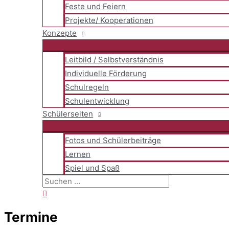
Feste und Feiern
Projekte/ Kooperationen
Konzepte
Leitbild / Selbstverständnis
Individuelle Förderung
Schulregeln
Schulentwicklung
Schülerseiten
Fotos und Schülerbeiträge
Lernen
Spiel und Spaß
Suchen
nach:
Suchen
Termine