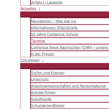
Anfahrt / Lageplan
Aktuelles
Neuigkeiten – Was war los
Informationen/ Elternbriefe
50 Jahre Comenius-Schule
Termine
Comenius Neue Nachrichten (CNN) – unsere 
In der Presse
Schulleben
Stufen und Klassen
Unterricht
Arbeitsgemeinschaften und Neigungskurse
Schülerfirmen
Schulhunde
Schulgarten/Biotop