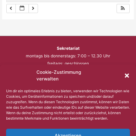
Sekretariat
montags bis donnerstags: 7:00 – 12.30 Uhr
freitags: geschlossen
Cookie-Zustimmung
Telefon: 0201 – 57 17 430
verwalten
Fax: 0201 – 57 17 431
Um dir ein optimales Erlebnis zu bieten, verwenden wir Technologien wie
Cookies, um Geräteinformationen zu speichern und/oder darauf
Bitte nutzen Sie außerhalb der Öffnungszeiten den
zuzugreifen. Wenn du diesen Technologien zustimmst, können wir Daten
wie das Surfverhalten oder eindeutige IDs auf dieser Website verarbeiten.
Anrufbeantworter.
Wenn du deine Zustimmung nicht erteilst oder zurückziehst, können
bestimmte Merkmale und Funktionen beeinträchtigt werden.
Copyright © 2023 Comenius Schule Essen
Akzeptieren