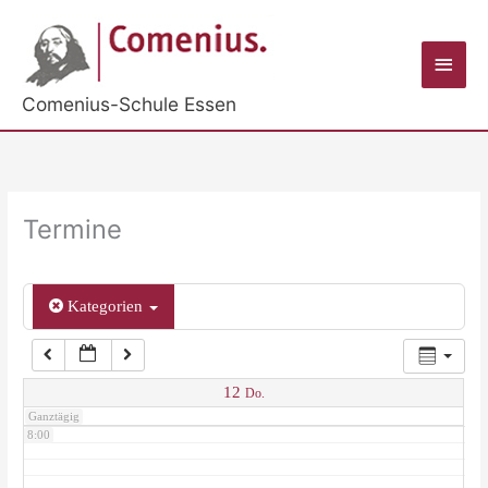
Zum
Inhalt
2:00
Haup
springen
Comenius-Schule Essen
3:00
4:00
Termine
5:00
Kategorien
6:00
7:00
12
Do.
Ganztägig
8:00