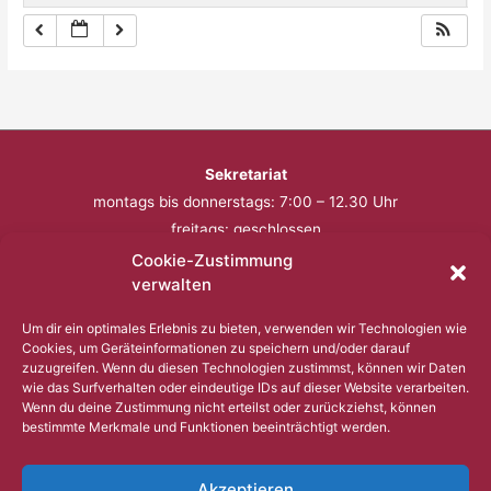
Sekretariat
montags bis donnerstags: 7:00 – 12.30 Uhr
freitags: geschlossen
Cookie-Zustimmung
Telefon: 0201 – 57 17 430
verwalten
Fax: 0201 – 57 17 431
Um dir ein optimales Erlebnis zu bieten, verwenden wir Technologien wie
Cookies, um Geräteinformationen zu speichern und/oder darauf
Bitte nutzen Sie außerhalb der Öffnungszeiten den
zuzugreifen. Wenn du diesen Technologien zustimmst, können wir Daten
wie das Surfverhalten oder eindeutige IDs auf dieser Website verarbeiten.
Anrufbeantworter.
Wenn du deine Zustimmung nicht erteilst oder zurückziehst, können
bestimmte Merkmale und Funktionen beeinträchtigt werden.
Copyright © 2023 Comenius Schule Essen
Akzeptieren