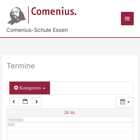
Zum
Inhalt
2:00
Haup
springen
Comenius-Schule Essen
3:00
4:00
Termine
5:00
Kategorien
6:00
7:00
26
Mi.
Ganztägig
8:00