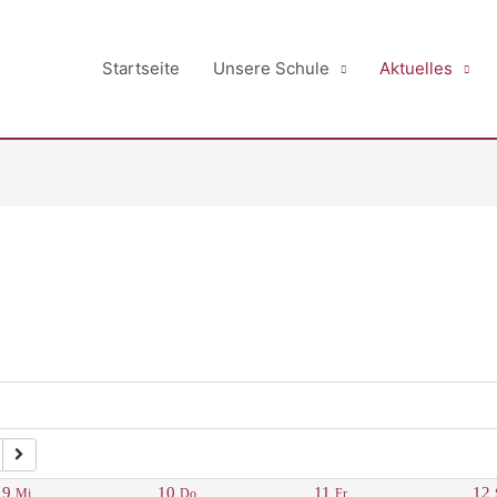
Startseite
Unsere Schule
Aktuelles
9
10
11
12
Mi.
Do.
Fr.