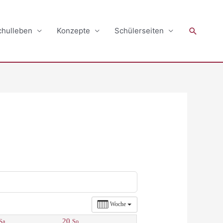
Suchen
chulleben
Konzepte
Schülerseiten
Woche
20
Sa.
So.