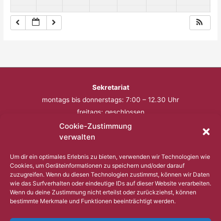
Sekretariat
montags bis donnerstags: 7:00 – 12.30 Uhr
freitags: geschlossen
Cookie-Zustimmung
Telefon: 0201 – 57 17 430
verwalten
Fax: 0201 – 57 17 431
Um dir ein optimales Erlebnis zu bieten, verwenden wir Technologien wie
Cookies, um Geräteinformationen zu speichern und/oder darauf
Bitte nutzen Sie außerhalb der Öffnungszeiten den
zuzugreifen. Wenn du diesen Technologien zustimmst, können wir Daten
wie das Surfverhalten oder eindeutige IDs auf dieser Website verarbeiten.
Anrufbeantworter.
Wenn du deine Zustimmung nicht erteilst oder zurückziehst, können
bestimmte Merkmale und Funktionen beeinträchtigt werden.
Copyright © 2023 Comenius Schule Essen