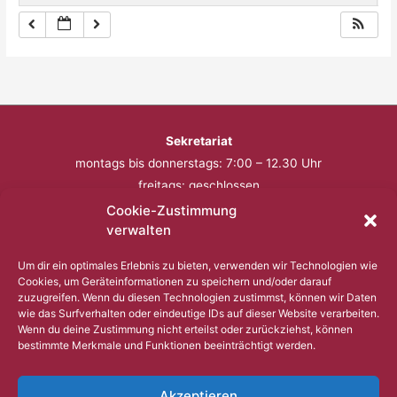
Sekretariat
montags bis donnerstags: 7:00 – 12.30 Uhr
freitags: geschlossen
Cookie-Zustimmung
Telefon: 0201 – 57 17 430
verwalten
Fax: 0201 – 57 17 431
Um dir ein optimales Erlebnis zu bieten, verwenden wir Technologien wie
Cookies, um Geräteinformationen zu speichern und/oder darauf
Bitte nutzen Sie außerhalb der Öffnungszeiten den
zuzugreifen. Wenn du diesen Technologien zustimmst, können wir Daten
wie das Surfverhalten oder eindeutige IDs auf dieser Website verarbeiten.
Anrufbeantworter.
Wenn du deine Zustimmung nicht erteilst oder zurückziehst, können
bestimmte Merkmale und Funktionen beeinträchtigt werden.
Copyright © 2023 Comenius Schule Essen
Akzeptieren