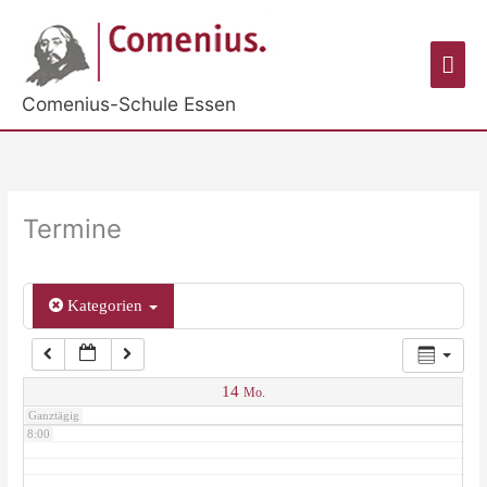
Zum
Inhalt
2:00
Hau
springen
Comenius-Schule Essen
3:00
4:00
Termine
5:00
Kategorien
6:00
7:00
14
Mo.
Ganztägig
8:00